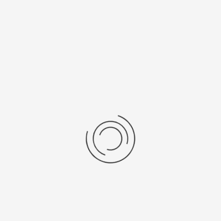
ПОДРО
Графи
Оцените 
Автор
Та
Опублико
ПОДРО
Графи
Оцените 
Понедельн
Уважаем