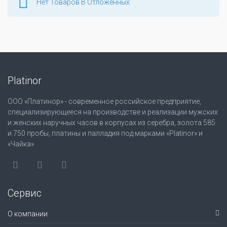
Нет Товаров В Отложенных
Platinor
ООО «Платинор» - современное российское предприятие,
специализирующееся на производстве и реализации мужских
и женских наручных часов в корпусах из серебра, золота 585
и 750 пробы, платины и палладия под марками «Platinor» и
«Чайка»
Сервис
О компании