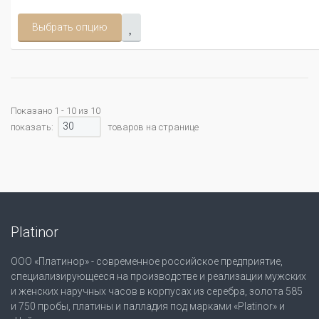
Выбрать опцию
Показано 1 - 10 из 10
30
показать:
товаров на странице
Platinor
ООО «Платинор» - современное российское предприятие,
специализирующееся на производстве и реализации мужских
и женских наручных часов в корпусах из серебра, золота 585
и 750 пробы, платины и палладия под марками «Platinor» и