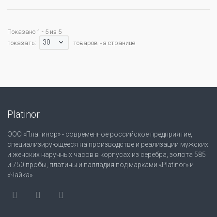
Показано 1 - 5 из 5
30
показать:
товаров на странице
Platinor
ООО «Платинор» - современное российское предприятие,
специализирующееся на производстве и реализации мужских
и женских наручных часов в корпусах из серебра, золота 585
и 750 пробы, платины и палладия под марками «Platinor» и
«Чайка»